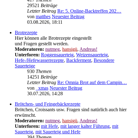
417
Themen
29521
Beiträge
Letzter Beitrag
Re: 5. Online-Backtreffen 202…
von
matthes
Neuester Beitrag
03.08.2026, 18:11
Brotrezepte
Hier können alle Brotrezepte eingestellt
und Fragen gestellt werden.
Moderatoren:
nutmeg
,
hansigü
,
Andreas!
Unterforen:
Roggensauerteig
,
Weizensauerteig
,
Hefe-/Hefewasserrezepte
,
Backferment
,
Besondere
Sauerteige
930
Themen
14251
Beiträge
Letzter Beitrag
Re: Omnia Brot auf dem Campin…
von
_xmas
Neuester Beitrag
30.07.2026, 14:28
Brötchen- und Feingebäckrezepte
Brötchen, Croissants usw. Fragen sind natürlich auch hier
erwünscht.
Moderatoren:
nutmeg
,
hansigü
,
Andreas!
Unterforen:
mit Hefe
,
mit langer kalter Führung
,
mit
Sauerteig
,
mit Sauerteig und Hefe