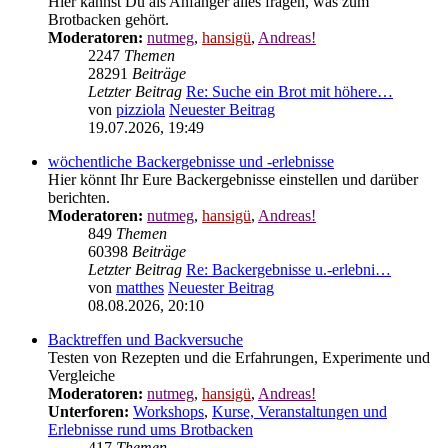
Anfängerfragen
Hier kannst Du als Anfänger alles fragen, was zum
Brotbacken gehört.
Moderatoren:
nutmeg
,
hansigü
,
Andreas!
2247
Themen
28291
Beiträge
Letzter Beitrag
Re: Suche ein Brot mit höhere…
von
pizziola
Neuester Beitrag
19.07.2026, 19:49
wöchentliche Backergebnisse und -erlebnisse
Hier könnt Ihr Eure Backergebnisse einstellen und darüber
berichten.
Moderatoren:
nutmeg
,
hansigü
,
Andreas!
849
Themen
60398
Beiträge
Letzter Beitrag
Re: Backergebnisse u.-erlebni…
von
matthes
Neuester Beitrag
08.08.2026, 20:10
Backtreffen und Backversuche
Testen von Rezepten und die Erfahrungen, Experimente und
Vergleiche
Moderatoren:
nutmeg
,
hansigü
,
Andreas!
Unterforen:
Workshops
,
Kurse, Veranstaltungen und
Erlebnisse rund ums Brotbacken