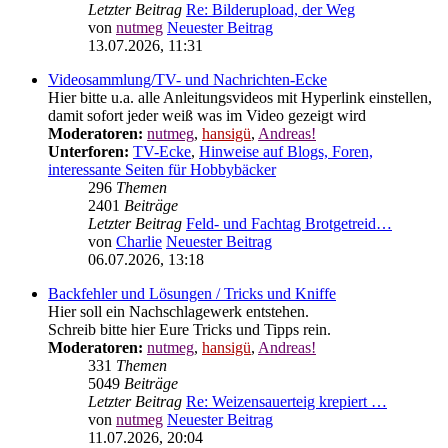
5153
Beiträge
Letzter Beitrag
Re: Bilderupload, der Weg
von
nutmeg
Neuester Beitrag
13.07.2026, 11:31
Videosammlung/TV- und Nachrichten-Ecke
Hier bitte u.a. alle Anleitungsvideos mit Hyperlink einstellen,
damit sofort jeder weiß was im Video gezeigt wird
Moderatoren:
nutmeg
,
hansigü
,
Andreas!
Unterforen:
TV-Ecke
,
Hinweise auf Blogs, Foren,
interessante Seiten für Hobbybäcker
296
Themen
2401
Beiträge
Letzter Beitrag
Feld- und Fachtag Brotgetreid…
von
Charlie
Neuester Beitrag
06.07.2026, 13:18
Backfehler und Lösungen / Tricks und Kniffe
Hier soll ein Nachschlagewerk entstehen.
Schreib bitte hier Eure Tricks und Tipps rein.
Moderatoren:
nutmeg
,
hansigü
,
Andreas!
331
Themen
5049
Beiträge
Letzter Beitrag
Re: Weizensauerteig krepiert …
von
nutmeg
Neuester Beitrag