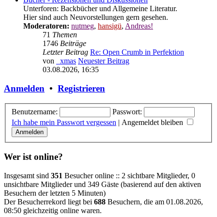
Bücher - Rezensionen und Diskussionen
Unterforen: Backbücher und Allgemeine Literatur.
Hier sind auch Neuvorstellungen gern gesehen.
Moderatoren:
nutmeg
,
hansigü
,
Andreas!
71
Themen
1746
Beiträge
Letzter Beitrag
Re: Open Crumb in Perfektion
von
_xmas
Neuester Beitrag
03.08.2026, 16:35
Anmelden
•
Registrieren
Benutzername:
Passwort:
Ich habe mein Passwort vergessen
|
Angemeldet bleiben
Wer ist online?
Insgesamt sind
351
Besucher online :: 2 sichtbare Mitglieder, 0
unsichtbare Mitglieder und 349 Gäste (basierend auf den aktiven
Besuchern der letzten 5 Minuten)
Der Besucherrekord liegt bei
688
Besuchern, die am 01.08.2026,