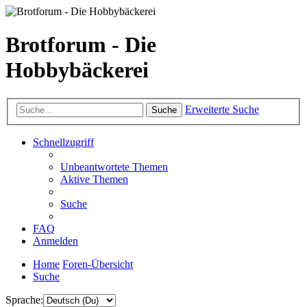
Brotforum - Die
Hobbybäckerei
Erweiterte Suche
Suche
Schnellzugriff
Unbeantwortete Themen
Aktive Themen
Suche
FAQ
Anmelden
Home
Foren-Übersicht
Suche
Sprache: