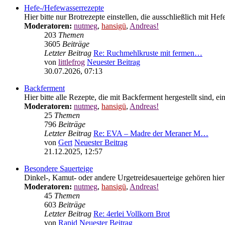
Hefe-/Hefewasserrezepte
Hier bitte nur Brotrezepte einstellen, die ausschließlich mit 
Moderatoren:
nutmeg
,
hansigü
,
Andreas!
203
Themen
3605
Beiträge
Letzter Beitrag
Re: Ruchmehlkruste mit fermen…
von
littlefrog
Neuester Beitrag
30.07.2026, 07:13
Backferment
Hier bitte alle Rezepte, die mit Backferment hergestellt sind, ein
Moderatoren:
nutmeg
,
hansigü
,
Andreas!
25
Themen
796
Beiträge
Letzter Beitrag
Re: EVA – Madre der Meraner M…
von
Gert
Neuester Beitrag
21.12.2025, 12:57
Besondere Sauerteige
Dinkel-, Kamut- oder andere Urgetreidesauerteige gehören hier 
Moderatoren:
nutmeg
,
hansigü
,
Andreas!
45
Themen
603
Beiträge
Letzter Beitrag
Re: 4erlei Vollkorn Brot
von
Rapid
Neuester Beitrag