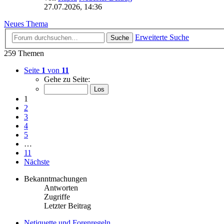
27.07.2026, 14:36
Neues Thema
Erweiterte Suche
Suche
259 Themen
Seite
1
von
11
Gehe zu Seite:
1
2
3
4
5
…
11
Nächste
Bekanntmachungen
Antworten
Zugriffe
Letzter Beitrag
Netiquette und Forenregeln