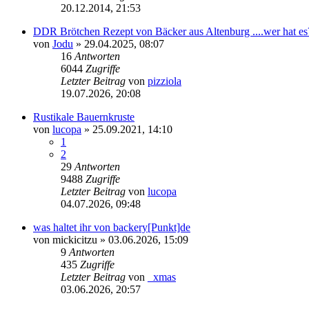
20.12.2014, 21:53
DDR Brötchen Rezept von Bäcker aus Altenburg ....wer hat es
von
Jodu
»
29.04.2025, 08:07
16
Antworten
6044
Zugriffe
Letzter Beitrag
von
pizziola
19.07.2026, 20:08
Rustikale Bauernkruste
von
lucopa
»
25.09.2021, 14:10
1
2
29
Antworten
9488
Zugriffe
Letzter Beitrag
von
lucopa
04.07.2026, 09:48
was haltet ihr von backery[Punkt]de
von
mickicitzu
»
03.06.2026, 15:09
9
Antworten
435
Zugriffe
Letzter Beitrag
von
_xmas
03.06.2026, 20:57